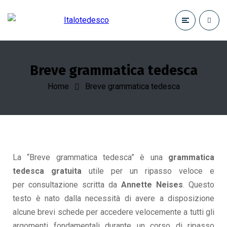
Breve grammatica tedesca
Home
Breve grammatica tedesca
La “Breve grammatica tedesca” è una
grammatica
tedesca gratuita
utile per un ripasso veloce e
per
consultazione scritta da
Annette Neises
.
Questo
testo è nato dalla necessità di avere a disposizione
alcune brevi schede per
accedere velocemente a tutti gli
argomenti fondamentali durante un corso di ripasso